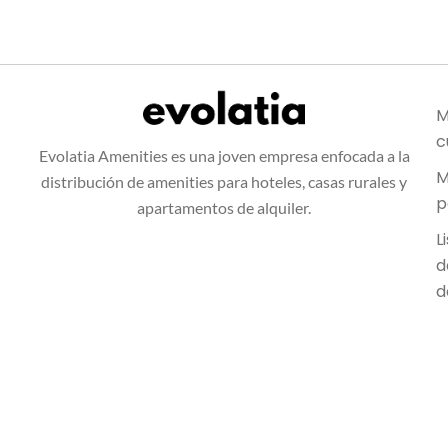
M
c
Evolatia Amenities es una joven empresa enfocada a la
M
distribución de amenities para hoteles, casas rurales y
p
apartamentos de alquiler.
L
d
d