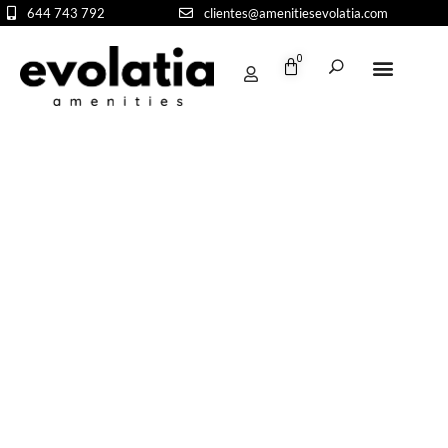
644 743 792
clientes@amenitiesevolatia.com
0