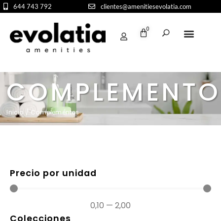
644 743 792
clientes@amenitiesevolatia.com
0
COMPLEMENTO
Inicio
/ Complementos
Precio por unidad
0,10
—
2,00
Colecciones