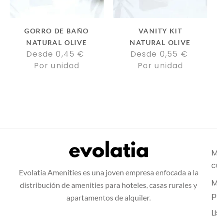
GORRO DE BAÑO
VANITY KIT
NATURAL OLIVE
NATURAL OLIVE
Desde 
0,45
€
Desde 
0,55
€
Por unidad
Por unidad
M
c
Evolatia Amenities es una joven empresa enfocada a la
M
distribución de amenities para hoteles, casas rurales y
p
apartamentos de alquiler.
L