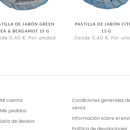
STILLA DE JABÓN GREEN
PASTILLA DE JABÓN CI
TEA & BERGAMOT 15 G
15 G
sde 
0,40
€
Por unidad
Desde 
0,40
€
Por un
Mi cuenta
Condiciones generales d
venta
Mis pedidos
Información sobre el env
Lista de deseos
Política de devoluciones