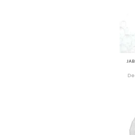
JA
De