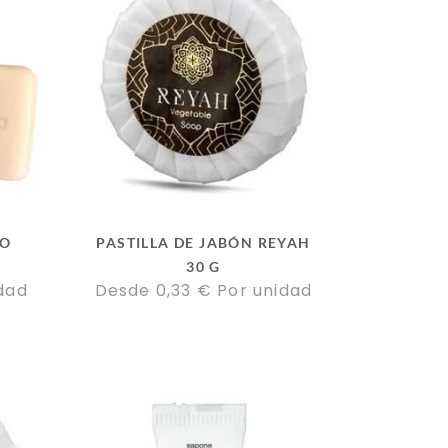
NO
PASTILLA DE JABÓN REYAH
30 G
dad
Desde 
0,33
€
Por unidad