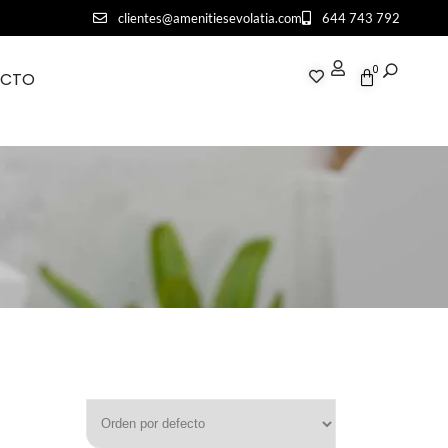
clientes@amenitiesevolatia.com
644 743 792
0
ACTO