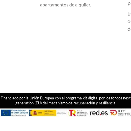
p
apartamentos de alquiler.
L
d
d
Financiado por la Unión Europea con el programa kit digital por los fondos next
generation (EU) del mecanismo de recuperación y resiliencia