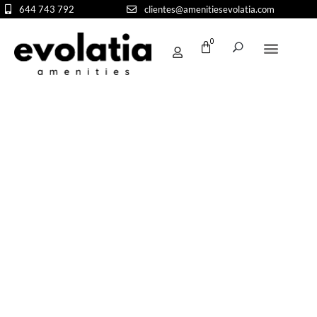
644 743 792
clientes@amenitiesevolatia.com
0