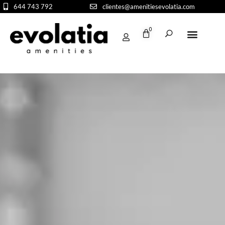
644 743 792
clientes@amenitiesevolatia.com
0