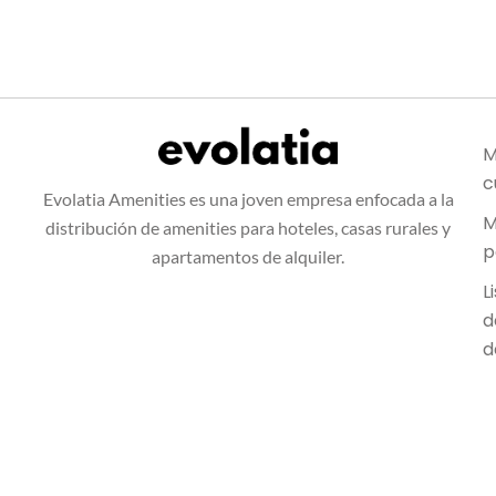
M
c
Evolatia Amenities es una joven empresa enfocada a la
M
distribución de amenities para hoteles, casas rurales y
p
apartamentos de alquiler.
L
d
d