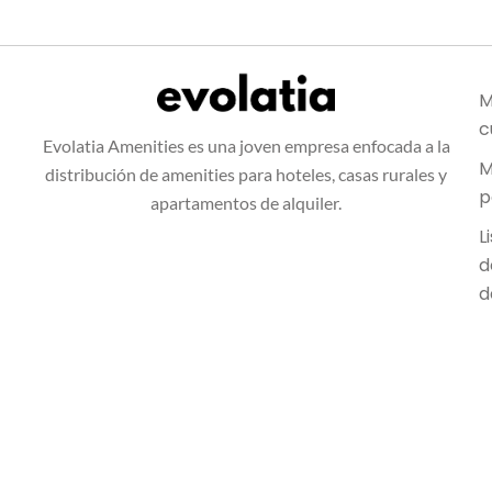
M
c
Evolatia Amenities es una joven empresa enfocada a la
M
distribución de amenities para hoteles, casas rurales y
p
apartamentos de alquiler.
L
d
d