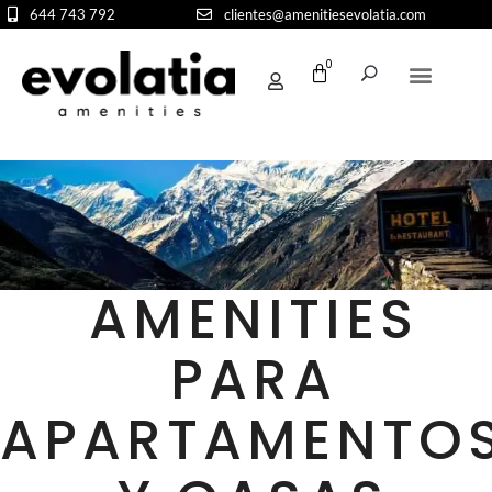
644 743 792
clientes@amenitiesevolatia.com
0
AMENITIES
PARA
APARTAMENTO