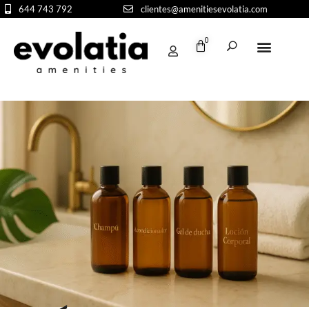
644 743 792
clientes@amenitiesevolatia.com
0