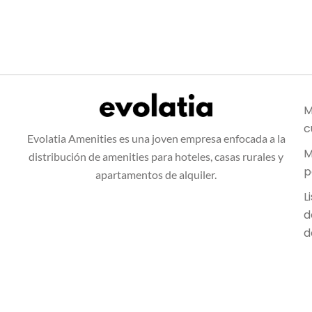
M
c
Evolatia Amenities es una joven empresa enfocada a la
M
distribución de amenities para hoteles, casas rurales y
p
apartamentos de alquiler.
L
d
d